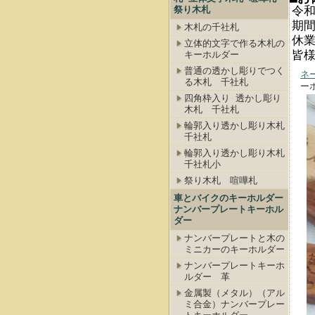
祭り木札
令和
期
木札の千社札
休
立体的文字で作る木札の
皆
キーホルダー
普通の透かし彫りでつく
ネ
る木札 千社札
ー
四角枠入り 透かし彫り
木札 千社札
輪郭入り透かし彫り木札
千社札
輪郭入り透かし彫り木札
千社札小
祭り木札 喧嘩札
車とバイクのキーホルダー
ナンバープレートキーホル
ダー
ナンバープレートと木の
ミニカーのキーホルダー
ナンバープレートキーホ
ルダー 革
金属製（メタル）（アル
ミ合金）ナンバープレー