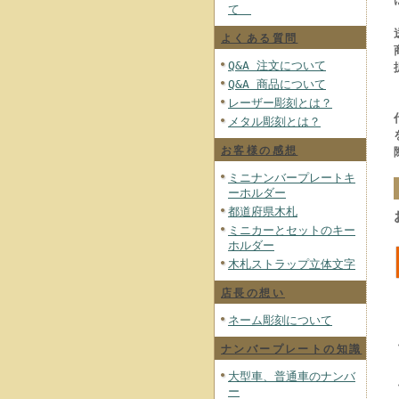
て
よくある質問
Q&A 注文について
Q&A 商品について
レーザー彫刻とは？
メタル彫刻とは？
お客様の感想
ミニナンバープレートキ
ーホルダー
都道府県木札
ミニカーとセットのキー
ホルダー
木札ストラップ立体文字
店長の想い
ネーム彫刻について
ナンバープレートの知識
大型車、普通車のナンバ
ー