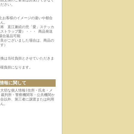
返品交換のご要望はお受けできなく
ください。
上お客様のイメージの違いや都合
せん。
武将 直江兼続の兜「愛」ステッカ
ストラップ愛）・・・ 商品発送
場合返品可能
不良がございました場合は、商品の
ます）
交換は当社負担とさせていただきま
客様負担になります。
情報に関して
大切な個人情報(住所・氏名・メ
 裁判所・警察機関等・公共機関か
場合以外、第三者に譲渡または利用
せん。