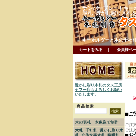
ナンバープレートキー
表札 透かし彫り木札
キーホルダーと木の千社
カートをみる
｜
会員様ペ
透かし彫り木札のタス工房
ヤフー店もよろしくお願い
いたします。
商品検索
■ご
木の表札 木象嵌で制作
ご注
ご注
木札 千社札 透かし彫り木
■お
札 立体文字木札 喧嘩札