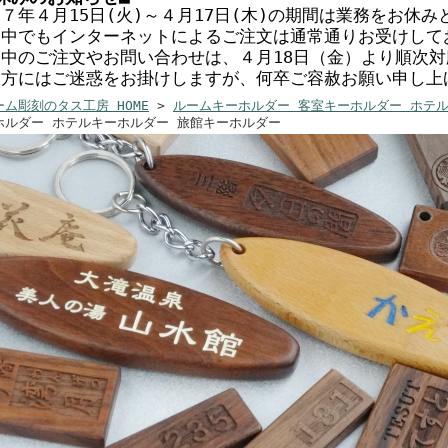
７年４月15日(火)～４月17日(木)の期間は業務をお休
間中でもインターネットによるご注文は通常通りお受けして
業中のご注文やお問い合わせは、４月18日（金）より順次
様方にはご迷惑をお掛けしますが、何卒ご容赦お願い申し上
ーム彫刻のタス工房 HOME
>
ルームキーホルダー 客室キーホルダー ホテ
ホルダー ホテルキーホルダー 旅館キーホルダー