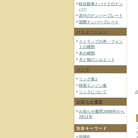
軽自動車とバイクのナン
バー
原付のナンバープレート
国際ナンバープレート
バリエーション
ストラップの色・フォン
トの種類
木の種類
犬と猫のシルエット
リンク
リンク集1
検索エンジン集
リンクについて
お知らせ履歴
お知らせ履歴2008年から
2011年
注目キーワード
喧嘩札