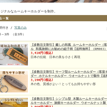
リジナルなルームキーホルダーを制作。
品一覧
明付き /
写真のみ
件～3件 （全3件）
【多数注文割引】癒しの和風 ルームキーホルダー（客
ル 和風旅館にお勧めの組子柄【送料無料】（RM003
3,410円(税込)
日本の伝統 日本の美を小さく再現
【多数注文割引】サーフ型ルームキーホルダー（客室
ダー ホテルキーホルダー ウオールナットで製作【送
3,190円(税込)
木の色、質感がよい！とってもお持ちやすい形
【多数注文割引】シンプル型 木製ルームキーホルダー
ルキーホルダー 旅館キーホルダー ウオールナット製【
2,860円(税込)