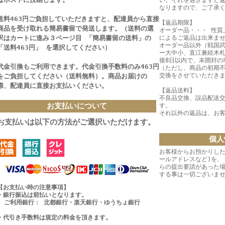
い。それを過ぎますと
なりますので、ご了承
送料463円ご負担していただきますと、配達員から直接
【返品期限】
商品を受け取れる簡易書留で発送します。
（送料の選
オーダー品・・・ 性質
択はカートに進み３ページ目 「簡易書留の送料」の
によるご返品は出来ま
オーダー品以外（戦国
「送料463円」 を選択してください）
ー大中小、直江兼続木札
後8日以内で、未開封の
代金引換もご利用できます。代金引換手数料のみ463円
（ただし、商品の初期
交換をさせていただき
をご負担してください（送料無料）。
商品お届けの
際、配達員に直接お支払いください。
【返品送料】
不良品交換、誤品配送
お支払いについて
す。
それ以外の返品は、お
お支払いは以下の方法がご選択いただけます。
個人
お客様からお預かりした
ールアドレスなど)を、
らの提出要請があった
する事は一切ございま
【お支払い時の注意事項】
・銀行振込は前払いとなります。
ご利用銀行： 北都銀行・楽天銀行・ゆうちょ銀行
・代引き手数料は規定の料金を頂きます。