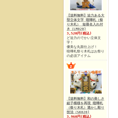
【送料無料】迫力ある大
型立体文字 喧嘩札（祭
り木札） 短冊名入れ付
き（LM020)
3,520円(税込)
ど迫力のでかい立体文
字！
優美な丸面仕上げ！
喧嘩札祭り木札はお祭り
の必須アイテム
【送料無料】和の美しさ
組子模様を再現 喧嘩札
（祭り木札）透かし彫り
技法（SK020)
3,960円(税込)