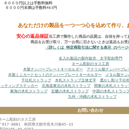
６０００円以上は手数料無料
６０００円未満は手数料463円
あなただけの製品を一つ一つ心を込めて作り、
安心の返品保証
当工房で製作した商品の品質は、自信を持って
商品をお受け取り、万一お気に召さないときは返品もお受
（詳しくは 特定商取引法に関する表示 のページ
名入れ製品の製作販売 文字彫刻専門
ネーム彫刻のタス工房
木製ナンバープレートキーホルダー
アクリル製ナンバープレ
木製ミニカーとセットのナンバープレートキーホルダー
メタル製ナン
千社札ストラップ
木札ストラップ立体文字
透かし彫り千社
カッティングステッカー
北海道東北の木札ストラップ
関東の木札ストラッ
東海の木札ストラップ
近畿の木札ストラップ
中国の木札ストラッ
九州・沖縄の木札ストラップ
お問い合わせ
ネーム彫刻のタス工房
〒017-0881 秋田県大館市長木川南45-33