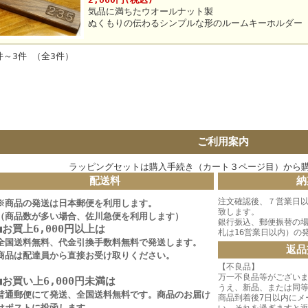
気品に満ちたウオールナット製
ぬくもりの伝わるシンプルな形のルームキーホルダー
件～3件 （全3件）
ご利用案内
ラッピングセットは購入手続き（カート３ページ目）から
配送料
納
注文確認後、７営業日以
※商品の発送は日本郵便を利用します。
致します。
（商品数が多い場合、佐川急便を利用します）
銀行振込、郵便振替の
■お買上6,000円以上は
札は16営業日以内）の
全国送料無料、代金引換手数料無料で発送します。
返品
商品は配達員から直接お受け取りください。
【不良品】
万一不良品等がござい
■お買い上6,000円未満は
うえ、新品、または同
普通郵便にて発送、全国送料無料です。商品のお届け
商品到着後7日以内にメ
はポストに投函します。