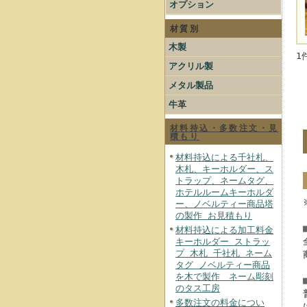
オプション
材質別
木製
1
アクリル製
メタル製品
牛革
材料持込・多数注文・見
積もり
材料持込による千社札、
木札、キーホルダー、ス
トラップ、ネームタグ、
ホテルルームキーホルダ
ー、ノベルティー商品塔
の製作 お見積もり
材料持込による加工料金
キーホルダー ストラッ
プ 木札 千社札 ネーム
タグ ノベルティー商品
を木で製作 ネーム彫刻
のタス工房
多数注文の料金につい