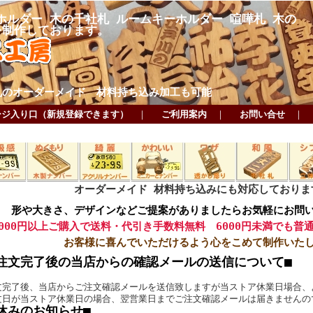
ホルダー 木の千社札 ルームキーホルダー 喧嘩札 木の
を制作しております。
札のオーダーメイド 材料持ち込み加工も可能
ージ入り口（新規登録できます）
｜
ご利用案内
｜
お問い合せ
｜
オーダーメイド 材料持ち込みにも対応しておりま
形や大きさ、デザインなどご提案がありましたらお気軽にお問
6000円以上ご購入で送料・代引き手数料無料 6000円未満でも普
お客様に喜んでいただけるよう心をこめて制作いた
注文完了後の当店からの確認メールの送信について■
文完了後、当店からご注文確認メールを送信致しますが当ストア休業日場合、
文日が当ストア休業日の場合、翌営業日までご注文確認メールは届きませんの
休みのお知らせ■