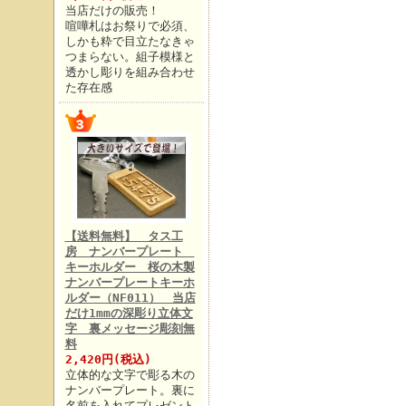
当店だけの販売！
喧嘩札はお祭りで必須、
しかも粋で目立たなきゃ
つまらない。組子模様と
透かし彫りを組み合わせ
た存在感
【送料無料】 タス工
房 ナンバープレート
キーホルダー 桜の木製
ナンバープレートキーホ
ルダー（NF011） 当店
だけ1mmの深彫り立体文
字 裏メッセージ彫刻無
料
2,420円(税込)
立体的な文字で彫る木の
ナンバープレート。裏に
名前を入れてプレゼント