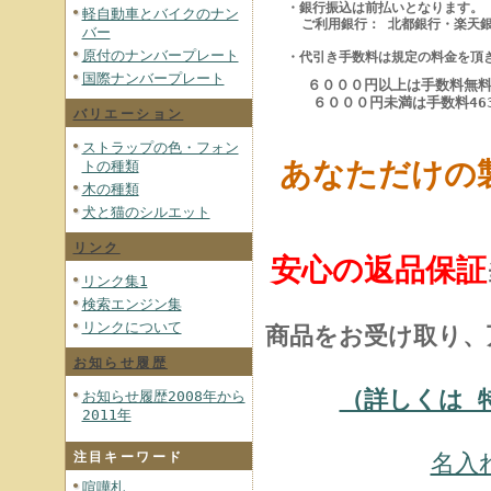
・銀行振込は前払いとなります。
軽自動車とバイクのナン
ご利用銀行： 北都銀行・楽天銀
バー
原付のナンバープレート
・代引き手数料は規定の料金を頂
国際ナンバープレート
６０００円以上は手数料無
６０００円未満は手数料46
バリエーション
ストラップの色・フォン
あなただけの
トの種類
木の種類
犬と猫のシルエット
リンク
安心の返品保証
リンク集1
検索エンジン集
リンクについて
商品をお受け取り、
お知らせ履歴
（詳しくは 
お知らせ履歴2008年から
2011年
名入
注目キーワード
喧嘩札