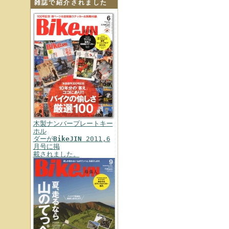
雑誌で紹介されました
木製ナンバープレートキー
ホル
ダーが
BikeJIN
2011,6
月号に掲
載されました。