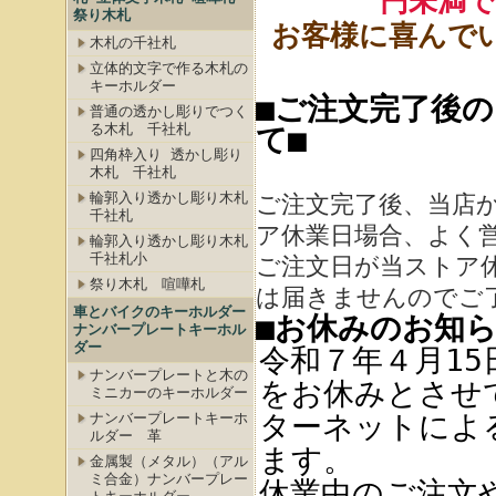
円未満
祭り木札
お客様に喜んで
木札の千社札
立体的文字で作る木札の
キーホルダー
■ご注文完了後
普通の透かし彫りでつく
る木札 千社札
て■
四角枠入り 透かし彫り
木札 千社札
輪郭入り透かし彫り木札
ご注文完了後、当店
千社札
ア休業日場合、よく
輪郭入り透かし彫り木札
千社札小
ご注文日が当ストア
祭り木札 喧嘩札
は届きませんのでご
車とバイクのキーホルダー
■お休みのお知ら
ナンバープレートキーホル
ダー
令和７年４月15
ナンバープレートと木の
をお休みとさせ
ミニカーのキーホルダー
ターネットによ
ナンバープレートキーホ
ルダー 革
ます。
金属製（メタル）（アル
ミ合金）ナンバープレー
休業中のご注文