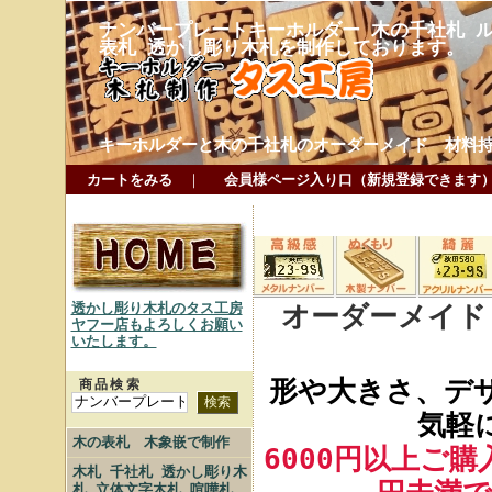
ナンバープレートキーホルダー 木の千社札 ル
表札 透かし彫り木札を制作しております。
キーホルダーと木の千社札のオーダーメイド 材料
カートをみる
｜
会員様ページ入り口（新規登録できます
オーダーメイド
透かし彫り木札のタス工房
ヤフー店もよろしくお願い
いたします。
形や大きさ、デ
商品検索
気軽
木の表札 木象嵌で制作
6000円以上ご
木札 千社札 透かし彫り木
札 立体文字木札 喧嘩札