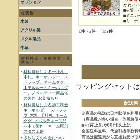
オプション
かわいい
■材質：
材質別
■ミニカー
■ミニナ
木製
アクリル製
1件～2件 （全2件）
メタル製品
牛革
材料持込・多数注文・見
積もり
材料持込による千社札、
木札、キーホルダー、ス
トラップ、ネームタグ、
ラッピングセットは
ホテルルームキーホルダ
ー、ノベルティー商品塔
の製作 お見積もり
配送料
材料持込による加工料金
キーホルダー ストラッ
※商品の発送は日本郵便を利用
プ 木札 千社札 ネーム
（商品数が多い場合、佐川急便
タグ ノベルティー商品
■お買上6,000円以上は
を木で製作 ネーム彫刻
全国送料無料、代金引換手数料
のタス工房
商品は配達員から直接お受け取
多数注文の料金につい