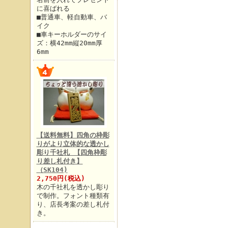
に喜ばれる
■普通車、軽自動車、バ
イク
■車キーホルダーのサイ
ズ：横42mm縦20mm厚
6mm
【送料無料】四角の枠彫
りがより立体的な透かし
彫り千社札 【四角枠彫
り差し札付き】
（SK104)
2,750円(税込)
木の千社札を透かし彫り
で制作。フォント種類有
り、店長考案の差し札付
き。