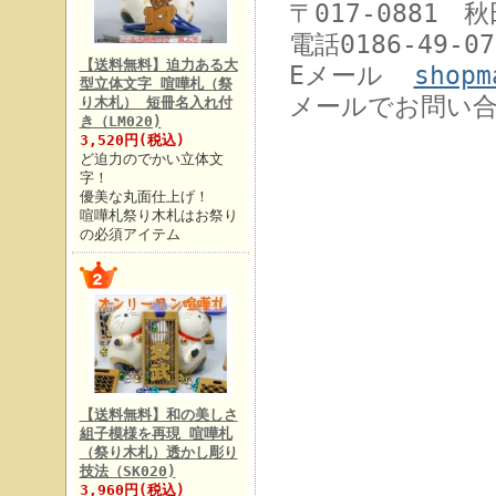
〒017-0881 
電話0186-49-07
【送料無料】迫力ある大
Eメール
shopm
型立体文字 喧嘩札（祭
メールでお問い
り木札） 短冊名入れ付
き（LM020)
3,520円(税込)
ど迫力のでかい立体文
字！
優美な丸面仕上げ！
喧嘩札祭り木札はお祭り
の必須アイテム
【送料無料】和の美しさ
組子模様を再現 喧嘩札
（祭り木札）透かし彫り
技法（SK020)
3,960円(税込)