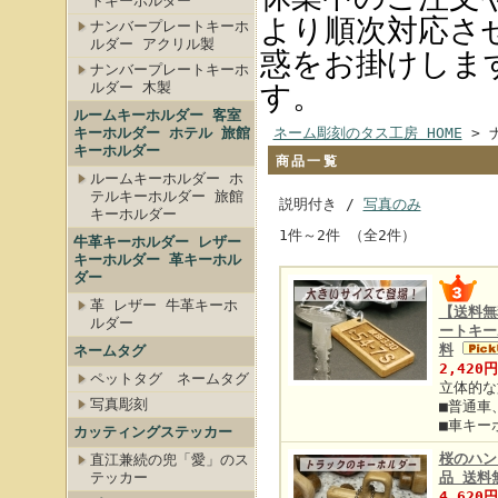
トキーホルダー
より順次対応さ
ナンバープレートキーホ
ルダー アクリル製
惑をお掛けしま
ナンバープレートキーホ
ルダー 木製
す。
ルームキーホルダー 客室
キーホルダー ホテル 旅館
ネーム彫刻のタス工房 HOME
> 
キーホルダー
商品一覧
ルームキーホルダー ホ
テルキーホルダー 旅館
説明付き /
写真のみ
キーホルダー
1件～2件 （全2件）
牛革キーホルダー レザー
キーホルダー 革キーホル
ダー
革 レザー 牛革キーホ
【送料無
ルダー
ートキー
料
ネームタグ
2,420
ペットタグ ネームタグ
立体的な
写真彫刻
■普通車
■車キー
カッティングステッカー
桜のハン
直江兼続の兜「愛」のス
テッカー
品 送料無
4,620