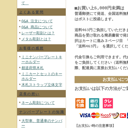
て
■お買い上6,000円未満は
よくある質問
普通郵便にて発送、全国送料無
はポストに投函します。
Q&A 注文について
Q&A 商品について
送料463円ご負担していただき
レーザー彫刻とは？
商品を受け取れる簡易書留で発
メタル彫刻とは？
択はカートに進み３ページ目 
「送料463円」 を選択してく
お客様の感想
ミニナンバープレートキ
代金引換もご利用できます。代金
ーホルダー
をご負担してください（送料無
都道府県木札
際、配達員に直接お支払いくだ
ミニカーとセットのキー
ホルダー
お支払いに
木札ストラップ立体文字
お支払いは以下の方法がご
店長の想い
ネーム彫刻について
ナンバープレートの知識
大型車、普通車のナンバ
ー
【お支払い時の注意事項】