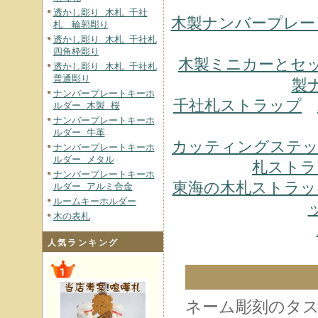
透かし彫り 木札 千社
木製ナンバープレー
札 輪郭彫り
透かし彫り 木札 千社札
四角枠彫り
木製ミニカーとセ
透かし彫り 木札 千社札
普通彫り
製
ナンバープレートキーホ
千社札ストラップ
ルダー 木製 桜
ナンバープレートキーホ
ルダー 牛革
カッティングステ
ナンバープレートキーホ
ルダー メタル
札ストラ
ナンバープレートキーホ
東海の木札ストラッ
ルダー アルミ合金
ルームキーホルダー
木の表札
人気ランキング
ネーム彫刻のタ