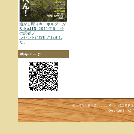
透かし彫りキーホルダーが
BikeJIN
2011年９月号
の読者プ
レゼントに採用されまし
た。
携帯ページ
|
個人情報の取り扱いについて
特定商取引
Copyright (c) 