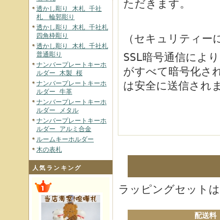
ただきます。
透かし彫り 木札 千社
札 輪郭彫り
透かし彫り 木札 千社札
四角枠彫り
（セキュリティー
透かし彫り 木札 千社札
普通彫り
SSL暗号通信によ
ナンバープレートキーホ
がすべて暗号化さ
ルダー 木製 桜
ナンバープレートキーホ
は安全に送信され
ルダー 牛革
ナンバープレートキーホ
ルダー メタル
ナンバープレートキーホ
ルダー アルミ合金
ルームキーホルダー
木の表札
人気ランキング
ラッピングセットは
配送料