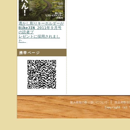
透かし彫りキーホルダーが
BikeJIN
2011年９月号
の読者プ
レゼントに採用されまし
た。
携帯ページ
|
個人情報の取り扱いについて
特定商取引
Copyright (c) 