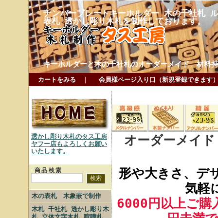
ナンバープレートキーホルダー 木の千社札 ル
表札 透かし彫り木札を制作しております。
キーホルダーと木の千社札のオーダーメイド 材料
カートをみる
｜
会員様ページ入り口（新規登録できます
オーダーメイド
透かし彫り木札のタス工房
ヤフー店もよろしくお願い
いたします。
形や大きさ、デ
商品検索
気軽
木の表札 木象嵌で制作
6000円以上ご
木札 千社札 透かし彫り木
札 立体文字木札 喧嘩札