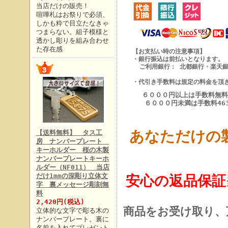
当店だけの販売！
喧嘩札はお祭りで必須、
しかも粋で目立たなきゃ
つまらない。組子模様と
透かし彫りを組み合わせ
た存在感
【お支払い時の注意事項】
・銀行振込は前払いとなります。
ご利用銀行： 北都銀行・楽天銀
・代引き手数料は規定の料金を頂
６０００円以上は手数料無料
６０００円未満は手数料46
あなただけの
【送料無料】 タス工
房 ナンバープレート
キーホルダー 桜の木製
ナンバープレートキーホ
ルダー（NF011） 当店
だけ1mmの深彫り立体文
安心の返品保証
字 裏メッセージ彫刻無
料
2,420円(税込)
商品をお受け取り、
立体的な文字で彫る木の
ナンバープレート。裏に
名前を入れてプレゼント