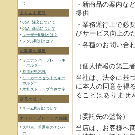
・新商品の案内な
て
提供
よくある質問
Q&A 注文について
・業務遂行上で必
Q&A 商品について
びサービス向上の
レーザー彫刻とは？
メタル彫刻とは？
・各種のお問い合
お客様の感想
ミニナンバープレートキ
（個人情報の第三
ーホルダー
都道府県木札
当社は、法令に基
ミニカーとセットのキー
ホルダー
に本人の同意を得
木札ストラップ立体文字
ることはありませ
店長の想い
ネーム彫刻について
（委託先の監督）
ナンバープレートの知識
当店は、お客様へ
大型車、普通車のナンバ
ー