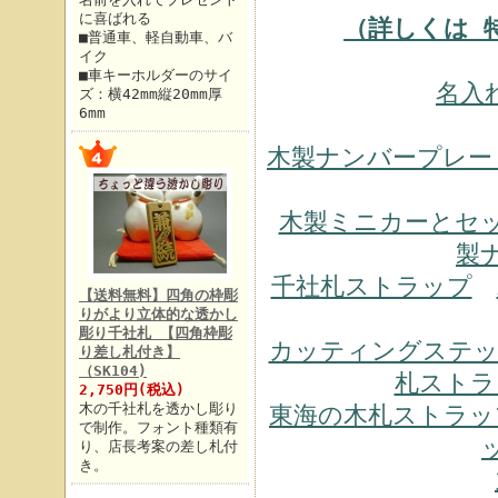
に喜ばれる
（詳しくは 
■普通車、軽自動車、バ
イク
■車キーホルダーのサイ
名入
ズ：横42mm縦20mm厚
6mm
木製ナンバープレー
木製ミニカーとセ
製
千社札ストラップ
【送料無料】四角の枠彫
りがより立体的な透かし
彫り千社札 【四角枠彫
カッティングステッ
り差し札付き】
（SK104)
札ストラ
2,750円(税込)
木の千社札を透かし彫り
東海の木札ストラッ
で制作。フォント種類有
り、店長考案の差し札付
き。