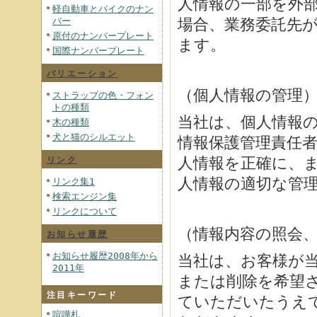
人情報の一部を外
軽自動車とバイクのナン
バー
場合、業務委託先
原付のナンバープレート
ます。
国際ナンバープレート
バリエーション
（個人情報の管理
ストラップの色・フォン
トの種類
当社は、個人情報
木の種類
犬と猫のシルエット
情報保護管理責任
人情報を正確に、
リンク
人情報の適切な管
リンク集1
検索エンジン集
リンクについて
（情報内容の照会
お知らせ履歴
お知らせ履歴2008年から
当社は、お客様が
2011年
または削除を希望
注目キーワード
ていただいたうえ
喧嘩札