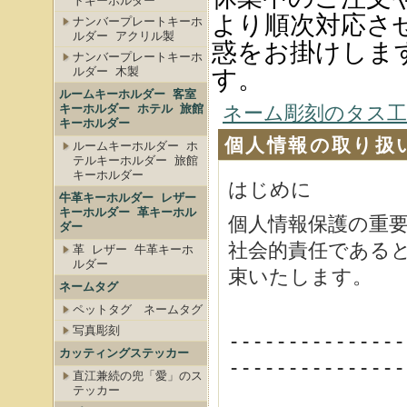
トキーホルダー
より順次対応さ
ナンバープレートキーホ
ルダー アクリル製
惑をお掛けしま
ナンバープレートキーホ
ルダー 木製
す。
ルームキーホルダー 客室
キーホルダー ホテル 旅館
ネーム彫刻のタス工房
キーホルダー
個人情報の取り扱
ルームキーホルダー ホ
テルキーホルダー 旅館
キーホルダー
はじめに
牛革キーホルダー レザー
キーホルダー 革キーホル
個人情報保護の重
ダー
社会的責任である
革 レザー 牛革キーホ
ルダー
束いたします。
ネームタグ
ペットタグ ネームタグ
写真彫刻
---------------
カッティングステッカー
---------------
直江兼続の兜「愛」のス
テッカー