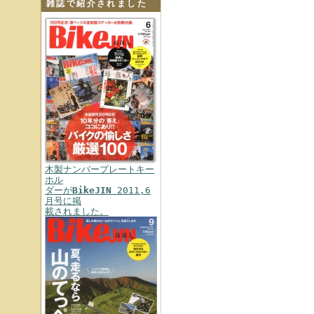
雑誌で紹介されました
木製ナンバープレートキー
ホル
ダーが
BikeJIN
2011,6
月号に掲
載されました。