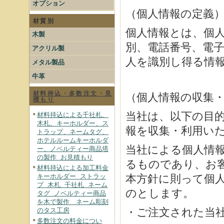
オプション
（個人情報の定義
材質別
個人情報とは、個
木製
別、電話番号、電
アクリル製
人を識別し得る情
メタル製品
牛革
材料持込・多数注文・見
（個人情報の収集
積もり
当社は、以下の目
材料持込による千社札、
木札、キーホルダー、ス
報を収集・利用い
トラップ、ネームタグ、
ホテルルームキーホルダ
当社による個人情
ー、ノベルティー商品塔
の製作 お見積もり
るものであり、お
材料持込による加工料金
キーホルダー ストラッ
本方針に則って個
プ 木札 千社札 ネーム
のとします。
タグ ノベルティー商品
を木で製作 ネーム彫刻
・ご注文された当
のタス工房
多数注文の料金につい