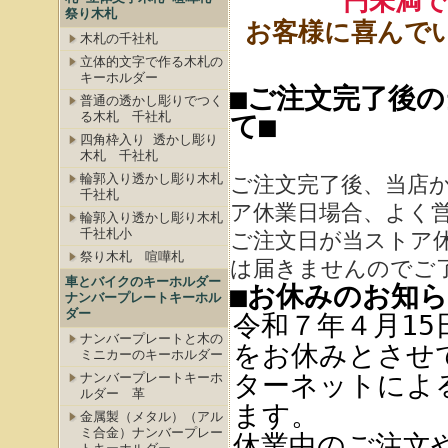
円未満で
祭り木札
お客様に喜んで
木札の千社札
立体的文字で作る木札の
キーホルダー
■ご注文完了後
普通の透かし彫りでつく
る木札 千社札
て■
四角枠入り 透かし彫り
木札 千社札
輪郭入り透かし彫り木札
ご注文完了後、当店
千社札
ア休業日場合、よく
輪郭入り透かし彫り木札
千社札小
ご注文日が当ストア
祭り木札 喧嘩札
は届きませんのでご
車とバイクのキーホルダー
■お休みのお知ら
ナンバープレートキーホル
ダー
令和７年４月15
ナンバープレートと木の
をお休みとさせ
ミニカーのキーホルダー
ターネットによ
ナンバープレートキーホ
ルダー 革
ます。
金属製（メタル）（アル
ミ合金）ナンバープレー
休業中のご注文