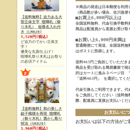
※商品の発送は日本郵便を利用
（商品数が多い場合、佐川急便
【送料無料】迫力ある大
■お買上6,000円以上は
型立体文字 喧嘩札（祭
全国送料無料、代金引換手数料
り木札） 短冊名入れ付
商品は配達員から直接お受け取
き（LM020)
3,520円(税込)
■お買い上6,000円未満は
ど迫力のでかい立体文
普通郵便にて発送、全国送料無
字！
はポストに投函します。
優美な丸面仕上げ！
喧嘩札祭り木札はお祭り
の必須アイテム
送料463円ご負担していただき
商品を受け取れる簡易書留で発
択はカートに進み３ページ目 
「送料463円」 を選択してく
代金引換もご利用できます。代金
をご負担してください（送料無
際、配達員に直接お支払いくだ
【送料無料】和の美しさ
お支払いに
組子模様を再現 喧嘩札
（祭り木札）透かし彫り
お支払いは以下の方法がご
技法（SK020)
3,960円(税込)